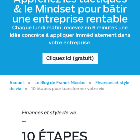
& le Mindset pour bâtir
une entreprise rentable
Chaque lundi matin, recevez en 5 minutes une
idée concrète à appliquer immédiatement dans
votre entreprise.
Cliquez ici (gratuit)
Accueil
Le Blog de Franck Nicolas
Finances et style
de vie
10 étapes pour transformer votre vie
Finances et style de vie
10 ÉTAPES