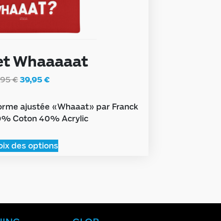
et Whaaaaat
,95
€
39,95
€
forme ajustée «Whaaat» par Franck
60% Coton 40% Acrylic
ix des options