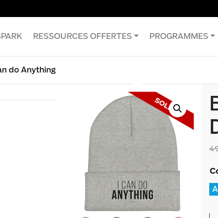
SPARK
RESSOURCES OFFERTES
PROGRAMMES
an do Anything
SOLDE !
4
C
A