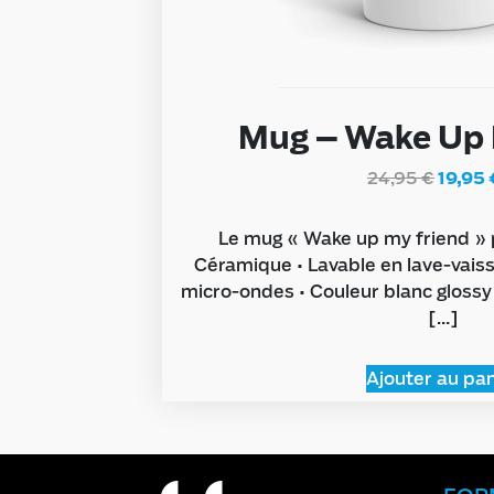
Mug – Wake Up 
24,95
€
19,95
Le mug « Wake up my friend » p
Céramique • Lavable en lave-vaisse
micro-ondes • Couleur blanc glossy
[…]
Ajouter au pan