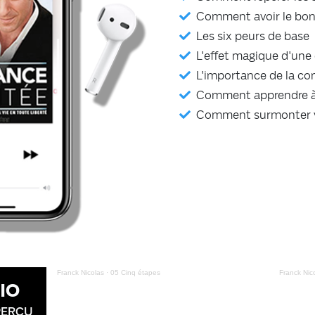
Comment avoir le bon 
Les six peurs de base
L'effet magique d'une
L'importance de la co
Comment apprendre à
Comment surmonter vo
Franck Nicolas
·
05 Cinq étapes
Franck Nic
IO
PERÇU