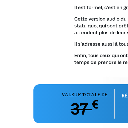
Il est formel, c’est en 
Cette version audio du 
statu quo, qui sont prê
attendent plus de leur v
Il s’adresse aussi à to
Enfin, tous ceux qui on
temps de prendre le re
VALEUR TOTALE DE
RÉ
€
37