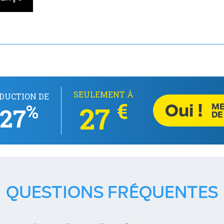
SEULEMENT À
DUCTION DE
€
Oui !
%
27
ME
27
DE
QUESTIONS FRÉQUENTES