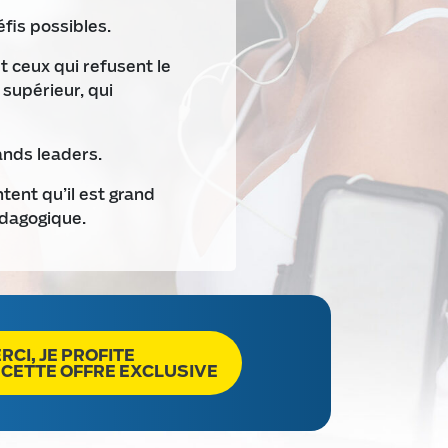
éfis possibles.
t ceux qui refusent le
 supérieur, qui
ands leaders.
tent qu’il est grand
édagogique.
RCI, JE PROFITE
 CETTE OFFRE EXCLUSIVE