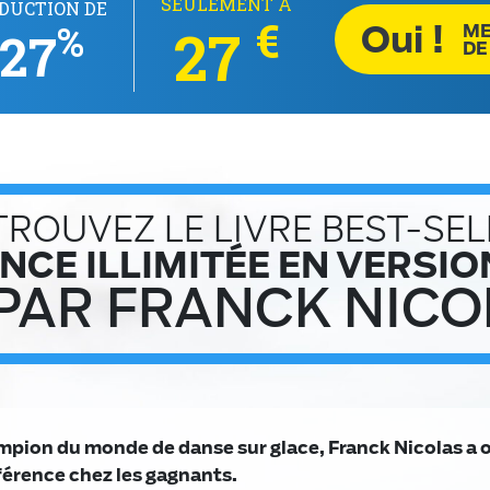
SEULEMENT À
DUCTION DE
€
Oui !
%
27
ME
27
DE
TROUVEZ LE LIVRE BEST-SEL
NCE ILLIMITÉE EN VERSIO
 PAR FRANCK NICO
mpion du monde de danse sur glace, Franck Nicolas a 
fférence chez les gagnants.