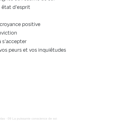
état d'esprit
 croyance positive
nviction
 s'accepter
s peurs et vos inquiétudes
olas
·
09 La puissante conscience de soi