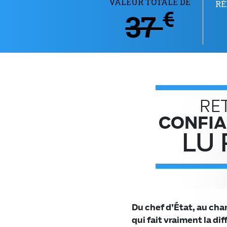
VALEUR TOTALE DE
RÉ
€
37
RE
CONFIA
LU
Du chef d’État, au cha
qui fait vraiment la di