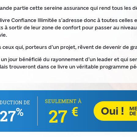
grande partie cette sereine assurance qui rend tous les d
livre Confiance Illimitée s’adresse donc à toutes celles e
ts à sortir de leur zone de confort pour passer au niveau
ie.
us ceux qui, porteurs d’un projet, rêvent de devenir de gr
t un jour bénéficié du rayonnement d’un leader et qui sen
lais trouveront dans ce livre un véritable programme p
SEULEMENT À
DUCTION DE
€
Oui !
%
27
ME
27
DE