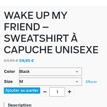
WAKE UP MY
FRIEND –
SWEATSHIRT À
CAPUCHE UNISEXE
69,95
€
59,95
€
Color
Size
Effacer
Ajouter au panier
Description