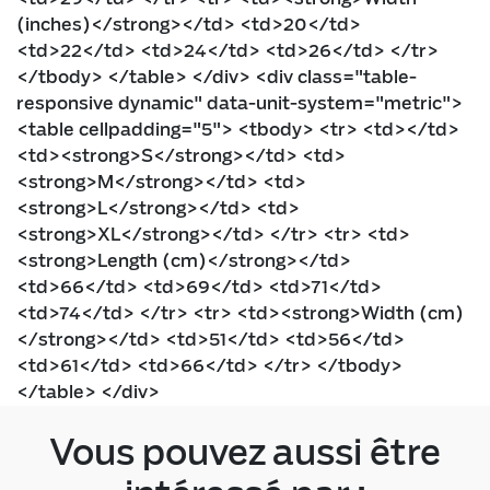
(inches)</strong></td> <td>20</td>
<td>22</td> <td>24</td> <td>26</td> </tr>
</tbody> </table> </div> <div class="table-
responsive dynamic" data-unit-system="metric">
<table cellpadding="5"> <tbody> <tr> <td></td>
<td><strong>S</strong></td> <td>
<strong>M</strong></td> <td>
<strong>L</strong></td> <td>
<strong>XL</strong></td> </tr> <tr> <td>
<strong>Length (cm)</strong></td>
<td>66</td> <td>69</td> <td>71</td>
<td>74</td> </tr> <tr> <td><strong>Width (cm)
</strong></td> <td>51</td> <td>56</td>
<td>61</td> <td>66</td> </tr> </tbody>
</table> </div>
Vous pouvez aussi être