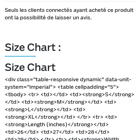
Seuls les clients connectés ayant acheté ce produit
ont la possibilité de laisser un avis.
Size Chart :
Size Chart
<div class="table-responsive dynamic" data-unit-
system="imperial"> <table cellpadding="5">
<tbody> <tr> <td></td> <td><strong>S</strong>
</td> <td><strong>M</strong></td> <td>
<strong>L</strong></td> <td>
<strong>XL</strong></td> </tr> <tr> <td>
<strong>Length (inches)</strong></td>
<td>26</td> <td>27</td> <td>28</td>
<td>29</td> </tr> <tr> <td><strong>Width