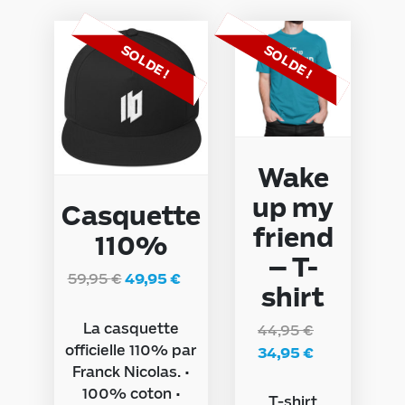
SOLDE !
SOLDE !
Wake
up my
Casquette
friend
110%
– T-
59,95
€
49,95
€
shirt
La casquette
44,95
€
officielle 110% par
34,95
€
Franck Nicolas. •
100% coton •
T-shirt