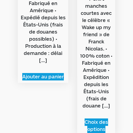
Fabriqué en
manches
Amérique •
courtes avec
Expédié depuis les
le célèbre «
États-Unis (frais
Wake up my
de douanes
friend » de
possibles) •
Franck
Production à la
Nicolas. •
demande : délai
100% coton •
[…]
Fabriqué en
Amérique •
Ajouter au panier
Expédition
depuis les
États-Unis
(frais de
douane […]
Choix des
options