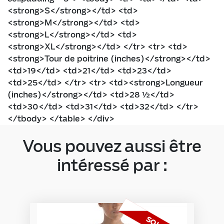
<strong>S</strong></td> <td>
<strong>M</strong></td> <td>
<strong>L</strong></td> <td>
<strong>XL</strong></td> </tr> <tr> <td>
<strong>Tour de poitrine (inches)</strong></td>
<td>19</td> <td>21</td> <td>23</td>
<td>25</td> </tr> <tr> <td><strong>Longueur
(inches)</strong></td> <td>28 ½</td>
<td>30</td> <td>31</td> <td>32</td> </tr>
</tbody> </table> </div>
Vous pouvez aussi être
intéressé par :