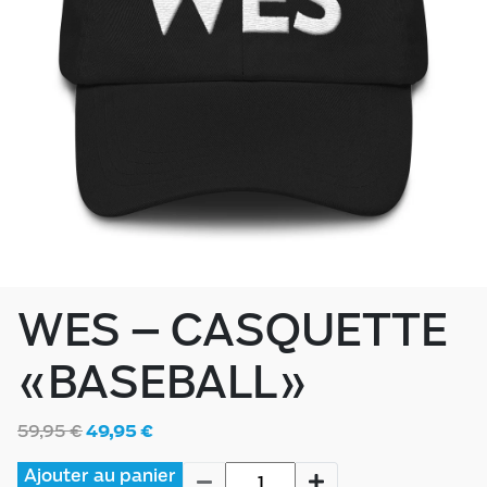
WES – CASQUETTE
«BASEBALL»
59,95
€
49,95
€
Ajouter au panier