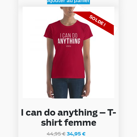
Ajouter au panier
SOLDE !
I can do anything – T-
shirt femme
44,95
€
34,95
€