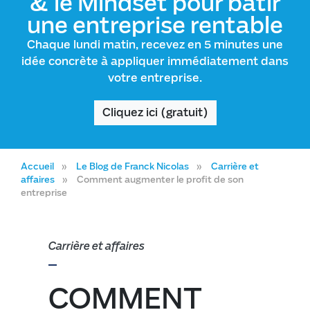
& le Mindset pour bâtir
une entreprise rentable
Chaque lundi matin, recevez en 5 minutes une
idée concrète à appliquer immédiatement dans
votre entreprise.
Cliquez ici (gratuit)
Accueil
Le Blog de Franck Nicolas
Carrière et
affaires
Comment augmenter le profit de son
entreprise
Carrière et affaires
COMMENT