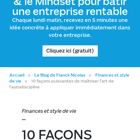
& le Mindset pour bâtir
une entreprise rentable
Chaque lundi matin, recevez en 5 minutes une
idée concrète à appliquer immédiatement dans
votre entreprise.
Cliquez ici (gratuit)
Accueil
Le Blog de Franck Nicolas
Finances et style
de vie
10 façons puissantes de maîtriser l’art de
l’autodiscipline
Finances et style de vie
10 FAÇONS