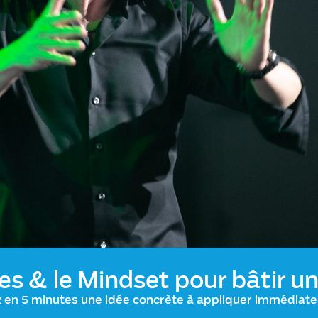
es & le Mindset pour bâtir un
z en 5 minutes une idée concrète à appliquer immédiate