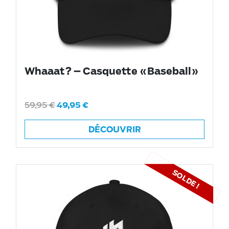
Whaaat? – Casquette «Baseball»
59,95
€
49,95
€
DÉCOUVRIR
SOLDE !