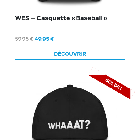
WES – Casquette «Baseball»
59,95
€
49,95
€
DÉCOUVRIR
SOLDE !