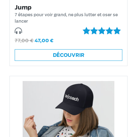
Jump
7 étapes pour voir grand, ne plus lutter et oser se
lancer
77,00
€
47,00
€
Note
5.00
sur 5
DÉCOUVRIR