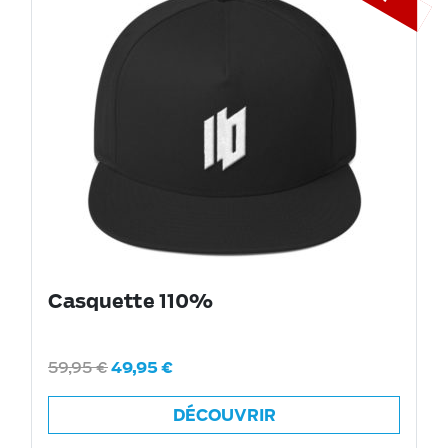
Casquette 110%
59,95
€
49,95
€
DÉCOUVRIR