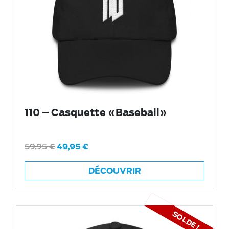
110 – Casquette «Baseball»
59,95
€
49,95
€
DÉCOUVRIR
SOLDE !