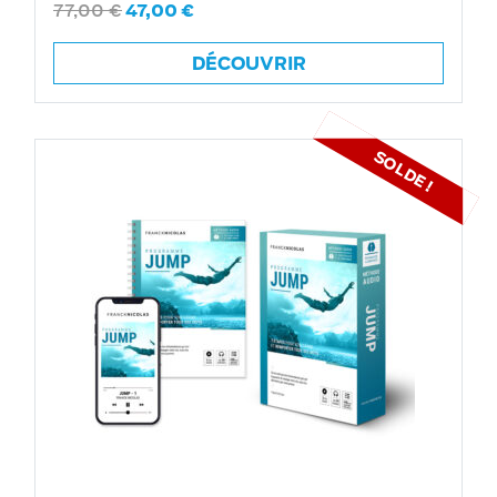
77,00
€
47,00
€
Note
5.00
sur 5
DÉCOUVRIR
SOLDE !